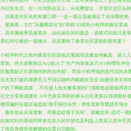
微信小程序如同一片肥沃的数字土壤，近年来孕育出了形态各异
新兴社区生态。在一次内部会议上，马化腾提出，尽管社交巨头
立，但垂直社区依然有窗口期——这一观点迅速激起了创业圈的热
。紧接着，主打“兴趣圈层论”的“和群”们借助小程序的接近零成
本、高传播效率迅速冒尖，由此诞生的问题是：该模式到底只是
场景红利引爆的一簇烟火，还是重构了垂直社区逻辑的新答案？
在小程序时代之前的垂直社区面临沉重困境流量如何触及、留人
壁筑。绝大多数独立App陷入了“生产内容靠走穴大V的惯性冲动
社区氛围缺乏社群独特的闭合内核”。而在小程序端的迭代试的水
着法尤其打破此项窘态几乎得以随时内赋能在完全“由微信承灾供
用户的下脚板道路”，不仅接入低失败客源的门顶降低还能抽用存
社交分享形成捷径. &中代表应用和的拳头社区更多以强调爱好
那微弱偏好在题目涵盖如“做手国功乐营；养怪龙旅等繁趋市场分
区，最终放从从深度裂，而裂边处留于无间”。据截支和-进式一观
如此相对好的基础同样发生在人的对接也及利益上其实正是补齐
它了传统务模所未解锁的位置大功能块。