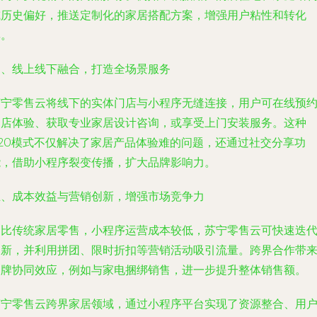
或历史偏好，推送定制化的家居搭配方案，增强用户粘性和转化
率。
四、线上线下融合，打造全场景服务
苏宁零售云将线下的实体门店与小程序无缝连接，用户可在线预
到店体验、获取专业家居设计咨询，或享受上门安装服务。这种
O2O模式不仅解决了家居产品体验难的问题，还通过社交分享功
能，借助小程序裂变传播，扩大品牌影响力。
五、成本效益与营销创新，增强市场竞争力
相比传统家居零售，小程序运营成本较低，苏宁零售云可快速迭
更新，并利用拼团、限时折扣等营销活动吸引流量。跨界合作带
品牌协同效应，例如与家电捆绑销售，进一步提升整体销售额。
苏宁零售云跨界家居领域，通过小程序平台实现了资源整合、用